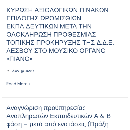
και
ΚΥΡΩΣΗ ΑΞΙΟΛΟΓΙΚΩΝ ΠΙΝΑΚΩΝ
ΚΥΡΩΣΗ
δήλωσης
ΑΞΙΟΛΟΓΙΚΩΝ
ΕΠΙΛΟΓΗΣ ΩΡΟΜΙΣΘΙΩΝ
μουσικών
ΠΙΝΑΚΩΝ
ΕΚΠΑΙΔΕΥΤΙΚΩΝ ΜΕΤΑ ΤΗΝ
σχολείων
ΕΠΙΛΟΓΗΣ
εμπειροτεχνών
ΟΛΟΚΛΗΡΩΣΗ ΠΡΟΘΕΣΜΙΑΣ
ΩΡΟΜΙΣΘΙΩΝ
ιδιωτών
ΤΟΠΙΚΗΣ ΠΡΟΚΗΡΥΞΗΣ ΤΗΣ Δ.Δ.Ε.
ΕΚΠΑΙΔΕΥΤΙΚΩΝ
μουσικών
ΛΕΣΒΟΥ ΣΤΟ ΜΟΥΣΙΚΟ ΟΡΓΑΝΟ
ΜΕΤΑ
γα
«ΠΙΑΝΟ»
ΤΗΝ
το
ΟΛΟΚΛΗΡΩΣΗ
σχολικό
Συνημμένο
ΠΡΟΘΕΣΜΙΑΣ
έτος
ΤΟΠΙΚΗΣ
2021-
Read More »
ΠΡΟΚΗΡΥΞΗΣ
2022
ΤΗΣ
Δ.Δ.Ε.
Αναγνώριση προϋπηρεσίας
ΛΕΣΒΟΥ
Αναγνώριση
ΣΤΟ
προϋπηρεσίας
Αναπληρωτών Εκπαιδευτικών Α & Β
ΜΟΥΣΙΚΟ
Αναπληρωτών
φάση – μετά από ενστάσεις (Πράξη
ΟΡΓΑΝΟ
Εκπαιδευτικών