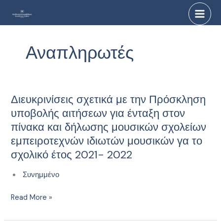
Μετάβαση
στο
περιεχόμενο
Αναπληρωτές
Διευκρινίσεις σχετικά με την Πρόσκληση
Διευκρινίσεις
σχετικά
υποβολής αιτήσεων για ένταξη στον
με
πίνακα και δήλωσης μουσικών σχολείων
την
εμπειροτεχνών ιδιωτών μουσικών γα το
Πρόσκληση
σχολικό έτος 2021- 2022
υποβολής
αιτήσεων
Συνημμένο
για
ένταξη
Read More »
στον
πίνακα