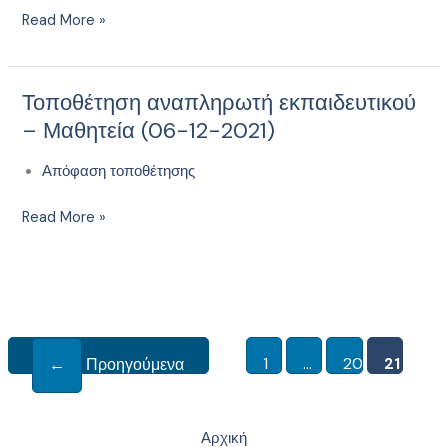
Γενική
Read More »
Εκπαίδευση,
ως
προσωρινών
Τοποθέτηση αναπληρωτή εκπαιδευτικού
Τοποθέτηση
αναπληρωτών,
αναπληρωτή
– Μαθητεία (06-12-2021)
με
εκπαιδευτικού
σχέση
Απόφαση τοποθέτησης
–
εργασίας
Μαθητεία
Ιδιωτικού
Read More »
(06-
Δικαίου
12-
Ορισμένου
2021)
Χρόνου
1
…
20
21
←
Προηγούμενα
Αρχική