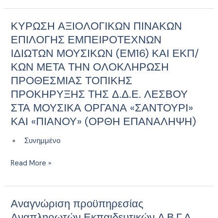
ΜΕ
ΕΙΔΙΚΕΥΣΗ
ΚΥΡΩΣΗ ΑΞΙΟΛΟΓΙΚΩΝ ΠΙΝΑΚΩΝ
ΚΥΡΩΣΗ
ΠΙΑΝΟΥ
ΑΞΙΟΛΟΓΙΚΩΝ
ΕΠΙΛΟΓΗΣ ΕΜΠΕΙΡΟΤΕΧΝΩΝ
ΠΙΝΑΚΩΝ
ΙΔΙΩΤΩΝ ΜΟΥΣΙΚΩΝ (ΕΜ16) ΚΑΙ ΕΚΠ/
ΕΠΙΛΟΓΗΣ
ΚΩΝ ΜΕΤΑ ΤΗΝ ΟΛΟΚΛΗΡΩΣΗ
ΕΜΠΕΙΡΟΤΕΧΝΩΝ
ΠΡΟΘΕΣΜΙΑΣ ΤΟΠΙΚΗΣ
ΙΔΙΩΤΩΝ
ΠΡΟΚΗΡΥΞΗΣ ΤΗΣ Δ.Δ.Ε. ΛΕΣΒΟΥ
ΜΟΥΣΙΚΩΝ
ΣΤΑ ΜΟΥΣΙΚΑ ΟΡΓΑΝΑ «ΣΑΝΤΟΥΡΙ»
(ΕΜ16)
ΚΑΙ
ΚΑΙ «ΠΙΑΝΟΥ» (ΟΡΘΗ ΕΠΑΝΑΛΗΨΗ)
ΕΚΠ/
Συνημμένο
ΚΩΝ
ΜΕΤΑ
Read More »
ΤΗΝ
ΟΛΟΚΛΗΡΩΣΗ
ΠΡΟΘΕΣΜΙΑΣ
ΤΟΠΙΚΗΣ
Αναγνώριση προϋπηρεσίας
Αναγνώριση
ΠΡΟΚΗΡΥΞΗΣ
προϋπηρεσίας
Αναπληρωτών Εκπαιδευτικών Α,Β,Γ,Δ