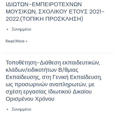
ΩΡΟΜΙΣΘΙΩΝ
ΙΔΙΩΤΩΝ-ΕΜΠΕΙΡΟΤΕΧΝΩΝ
ΕΚΠΑΙΔΕΥΤΙΚΩΝ
ΜΟΥΣΙΚΩΝ, ΣΧΟΛΙΚΟΥ ΕΤΟΥΣ 2021-
ΚΑΙ
2022.(ΤΟΠΙΚΗ ΠΡΟΣΚΛΗΣΗ)
ΙΔΙΩΤΩΝ-
ΕΜΠΕΙΡΟΤΕΧΝΩΝ
Συνημμένο
ΜΟΥΣΙΚΩΝ,
ΣΧΟΛΙΚΟΥ
Read More »
ΕΤΟΥΣ
2021-
2022.
Τοποθέτηση-Διάθεση εκπαιδευτικών,
Τοποθέτηση-
(ΤΟΠΙΚΗ
Διάθεση
κλάδων/ειδικοτήτων Β/θμιας
ΠΡΟΣΚΛΗΣΗ)
εκπαιδευτικών,
Εκπαίδευσης, στη Γενική Εκπαίδευση,
κλάδων/
ως προσωρινών αναπληρωτών, με
ειδικοτήτων
σχέση εργασίας Ιδιωτικού Δικαίου
Β/
Ορισμένου Χρόνου
θμιας
Εκπαίδευσης,
Συνημμένο
στη