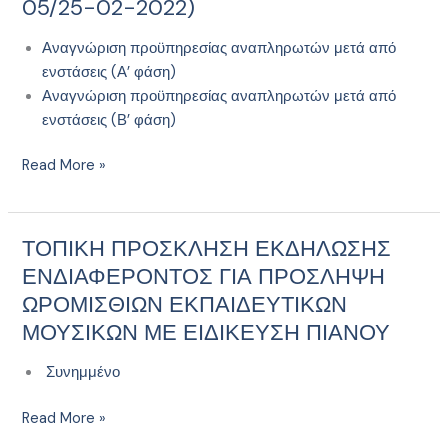
05/25-02-2022)
«ΠΙΑΝΟ»
Α
&
Αναγνώριση προϋπηρεσίας αναπληρωτών μετά από
Β
ενστάσεις (Α’ φάση)
φάση
Αναγνώριση προϋπηρεσίας αναπληρωτών μετά από
–
ενστάσεις (Β’ φάση)
μετά
από
Read More »
ενστάσεις
(Πράξη
05/25-
ΤΟΠΙΚΗ ΠΡΟΣΚΛΗΣΗ ΕΚΔΗΛΩΣΗΣ
ΤΟΠΙΚΗ
02-
ΠΡΟΣΚΛΗΣΗ
ΕΝΔΙΑΦΕΡΟΝΤΟΣ ΓΙΑ ΠΡΟΣΛΗΨΗ
2022)
ΕΚΔΗΛΩΣΗΣ
ΩΡΟΜΙΣΘΙΩΝ ΕΚΠΑΙΔΕΥΤΙΚΩΝ
ΕΝΔΙΑΦΕΡΟΝΤΟΣ
ΜΟΥΣΙΚΩΝ ΜΕ ΕΙΔΙΚΕΥΣΗ ΠΙΑΝΟΥ
ΓΙΑ
ΠΡΟΣΛΗΨΗ
Συνημμένο
ΩΡΟΜΙΣΘΙΩΝ
ΕΚΠΑΙΔΕΥΤΙΚΩΝ
Read More »
ΜΟΥΣΙΚΩΝ