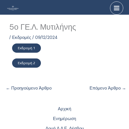
Μετάβαση
στο
περιεχόμενο
5ο ΓΕ.Λ. Μυτιλήνης
/
Εκδρομές
/
09/12/2024
Εκδρομή 1
Εκδρομή 2
←
Προηγούμενο Άρθρο
Επόμενο Άρθρο
→
Αρχική
Ενημέρωση
Δομή Δ.Δ.Ε. Λέσβου