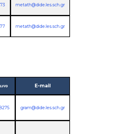
173
metath@dide.les.sch.gr
177
metath@dide.les.sch.gr
ωνο
E-mail
8275
gram@dide.les.sch.gr