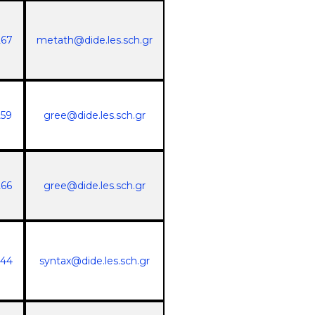
267
metath@dide.les.sch.gr
259
gree@dide.les.sch.gr
266
gree@dide.les.sch.gr
244
syntax@dide.les.sch.gr