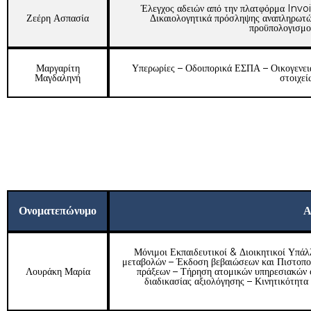
Έλεγχος αδειών από την πλατφόρμα Invo
Ζεέρη Ασπασία
Δικαιολογητικά πρόσληψης αναπληρωτώ
προϋπολογισμο
Μαργαρίτη
Υπερωρίες – Οδοιπορικά ΕΣΠΑ – Οικογενει
Μαγδαληνή
στοιχεί
Ονοματεπώνυμο
Α
Μόνιμοι Εκπαιδευτικοί & Διοικητικοί Υπά
μεταβολών – Έκδοση βεβαιώσεων και Πιστοπο
Λουράκη Μαρία
πράξεων – Τήρηση ατομικών υπηρεσιακών φ
διαδικασίας αξιολόγησης – Κινητικότητα