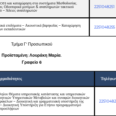
ices και καταχώρηση στα συστήματα Μισθοδοσίας.
ν, Οδοιπορικά μονίμων & αναπληρωτών τακτικού
2251048251
ύ – Άδειες αναπληρωτών
ακά επιδόματα – Ακουστικά βαρηκοΐας – Καταχώρηση
2251048255
ων εκπαιδευτικών
Τμήμα Γ’ Προσωπικού
Προϊσταμένη: Λουράκη Μαρία.
Γραφείο 6
ρμοδιότητες
Τηλέφω
λληλοι Θέματα υπηρεσιακής κατάστασης και υπηρεσιακών
ιητικών Υπηρεσιακών Μεταβολών και συναφών διοικητικών
ακέλων – Διοικητική και γραμματειακή υποστήριξη της
2251048
 – Διοικητική Υποστήριξη για Ετήσιο προγραμματισμό
προσλήψεων