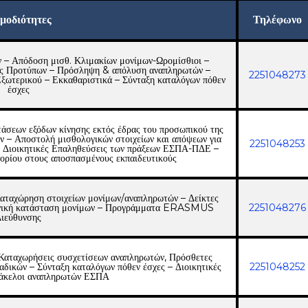
μοδιότητες
Τηλέφωνο
– Απόδοση μισθ. Κλιμακίων μονίμων-Ωρομίσθιοι –
ις Προτύπων – Πρόσληψη & απόλυση αναπληρωτών –
2251048273
Εξωτερικού – Εκκαθαριστικά – Σύνταξη καταλόγων πόθεν
έσχες
άσεων εξόδων κίνησης εκτός έδρας του προσωπικού της
 – Αποστολή μισθολογικών στοιχείων και απόψεων για
2251048253
 Διοικητικές Επαληθεύσεις των πράξεων ΕΣΠΑ-ΠΔΕ –
ορίου στους αποσπασμένους εκπαιδευτικούς
αταχώρηση στοιχείων μονίμων/αναπληρωτών – Δείκτες
ογική κατάσταση μονίμων – Προγράμματα ERASMUS
2251048276
ιεύθυνσης
Καταχωρήσεις συσχετίσεων αναπληρωτών, Πρόσθετες
αδικών – Σύνταξη καταλόγων πόθεν έσχες – Διοικητικές
2251048252
Φάκελοι αναπληρωτών ΕΣΠΑ