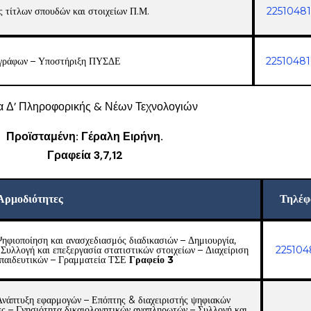
 τίτλων σπουδών και στοιχείων Π.Μ.
2251048
γγράφων – Υποστήριξη ΠΥΣΔΕ
2251048
α Δ’ Πληροφορικής & Νέων Τεχνολογιών
Προϊσταμένη: Γέραλη Ειρήνη.
Γραφεία 3,7,12
Αρμοδιότητες
Τηλέφ
ηφιοποίηση και ανασχεδιασμός διαδικασιών – Δημιουργία,
υλλογή και επεξεργασία στατιστικών στοιχείων – Διαχείριση
225104
κπαιδευτικών – Γραμματεία ΤΣΕ
Γραφείο 3
Ανάπτυξη εφαρμογών – Επόπτης & διαχειριστής ψηφιακών
ες – Γνησιότητα δικαιολογητικών αναπληρωτών – Συλλογή και