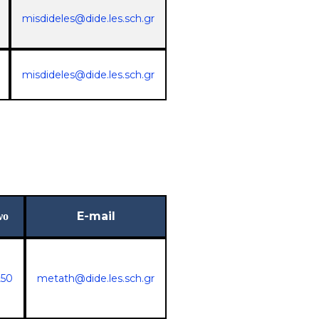
misdideles@dide.les.sch.gr
misdideles@dide.les.sch.gr
νο
E-mail
250
metath@dide.les.sch.gr