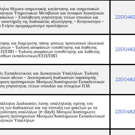
λληλοι Θέματα υπηρεσιακής κατάστασης και υπηρεσιακών
ιητικών Υπηρεσιακών Μεταβολών και συναφών διοικητικών
φακέλων – Επαλήθευση γνησιότητας τίτλων σπουδών και
2251048
 υποστήριξη της διαδικασίας αξιολόγησης – Κινητικότητα –
ια Ετήσιο προγραμματισμό προσλήψεων.
ληψης και διαχείρισης πάσης φύσεως προσωπικού ιδιωτικού
ιώσεων – Έκδοση αποφάσεων τοποθέτησης και διάθεσης
2251048
ΕΠ/ΕΒΠ – Έκδοση αποφάσεων τοποθέτησης και διάθεσης
ισθίων εκπαιδευτικών/ΕΕΠ/ΕΒΠ
ές Εκπαιδευτικούς και Διοικητικών Υπαλλήλων. Έκδοση
ωτικών αδειών – Διεκπεραίωση διαδικασιών παραπομπής
2251048
γνώριση προϋπηρεσιών Μονίμων/Αναπληρωτών Εκπαιδευτικών
η γνησιότητας τίτλων σπουδών και στοιχείων Π.Μ.
πάλληλοι Διαδικασίες λύσης υπαλληλικής σχέσης του
ση των διαδικασιών και την σύνταξη των φακέλων με τα
ταξιοδότηση υπαλλήλων (e-dayk) Μόνιμοι/Αναπληρωτές
2251048
γνώριση προϋπηρεσιών Μονίμων/Αναπληρωτών Εκπαιδευτικών
κητικών Υπαλλήλων