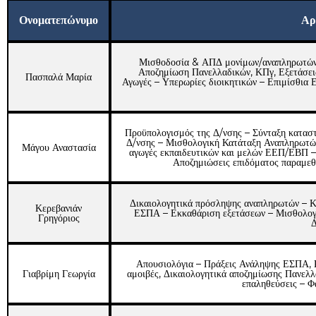
Ονοματεπώνυμο
Αρ
Μισθοδοσία & ΑΠΔ μονίμων/αναπληρωτών 
Αποζημίωση Πανελλαδικών, ΚΠγ, Εξετάσε
Πασπαλά Μαρία
Αγωγές – Υπερωρίες διοικητικών – Επιμίσθια 
Προϋπολογισμός της Δ/νσης – Σύνταξη καταστ
Δ/νσης – Μισθολογική Κατάταξη Αναπληρωτών
Μάγου Αναστασία
αγωγές εκπαιδευτικών και μελών ΕΕΠ/ΕΒΠ –
Αποζημιώσεις επιδόματος παραμεθ
Δικαιολογητικά πρόσληψης αναπληρωτών – Κ
Κερεβανιάν
ΕΣΠΑ – Εκκαθάριση εξετάσεων – Μισθολ
Γρηγόριος
Δ
Απουσιολόγια – Πράξεις Ανάληψης ΕΣΠΑ, 
Γιαβρίμη Γεωργία
αμοιβές, Δικαιολογητικά αποζημίωσης Πανελλ
επαληθεύσεις – 