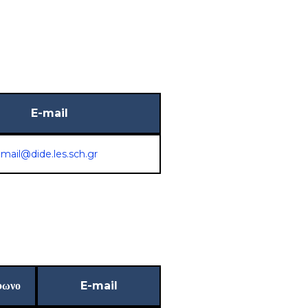
E-mail
mail@dide.les.sch.gr
φωνο
E-mail