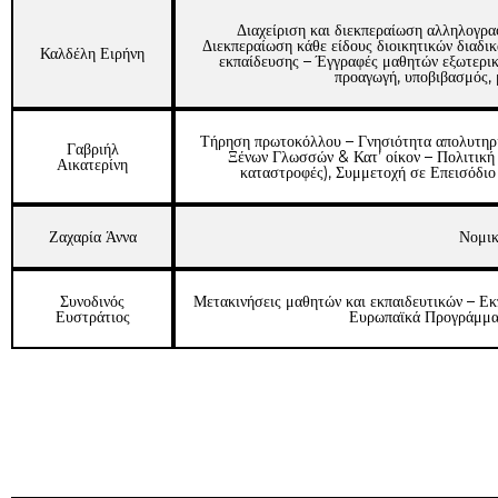
Διαχείριση και διεκπεραίωση αλληλογρα
Διεκπεραίωση κάθε είδους διοικητικών διαδι
Καλδέλη Ειρήνη
εκπαίδευσης – Έγγραφές μαθητών εξωτερικ
προαγωγή, υποβιβασμός,
Τήρηση πρωτοκόλλου – Γνησιότητα απολυτηρί
Γαβριήλ
Ξένων Γλωσσών & Κατ’ οίκον – Πολιτική
Αικατερίνη
καταστροφές), Συμμετοχή σε Επεισόδι
Ζαχαρία Άννα
Νομικ
Συνοδινός
Μετακινήσεις μαθητών και εκπαιδευτικών – Εκ
Ευστράτιος
Ευρωπαϊκά Προγράμμ