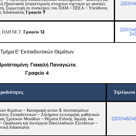
ική Προστασία (συγκέντρωση στοιχείων σχετικών με φυσικές
225104
ηση, Συμμετοχή σε συσκέψεις του ΠΑΜ – ΠΣΕΑ – Υπεύθυνος
ής διδασκαλίας
Γραφείο 7
225104
ς ΠΛΗ.ΝΕ.Τ.
Γραφείο 12
24
Τμήμα Ε’ Εκπαιδευτικών Θεμάτων
ροϊσταμένη: Γιακαλή Παναγιώτα.
Γραφείο 4
μοδιότητες
Τηλέφωνο
τικών θεμάτων – Καταγραφή κενών & πλεονασμάτων
θέσεις Εκπαιδευτικών – Ζητήματα λειτουργίας μαθητικών
ειας Σχολικών Μονάδων – Θέματα Ειδικής Αγωγής και
225104824
 Οργάνωση και διενέργεια Πανελλαδικών Εξετάσεων –
υτική διδασκαλία