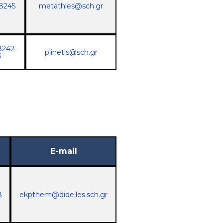
8245
metathles@sch.gr
8242-
plinetls@sch.gr
3
E-mail
8
ekpthem@dide.les.sch.gr