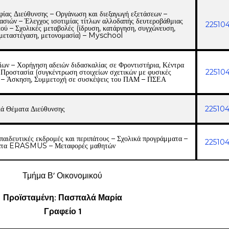
φίας Διεύθυνσης – Οργάνωση και διεξαγωγή εξετάσεων –
κασιών – Έλεγχος ισοτιμίας τίτλων αλλοδαπής δευτεροβάθμιας
22510
ού – Σχολικές μεταβολές (ίδρυση, κατάργηση, συγχώνευση,
 μεταστέγαση, μετονομασία) – Myschool
ων – Χορήγηση αδειών διδασκαλίας σε Φροντιστήρια, Κέντρα
 Προστασία (συγκέντρωση στοιχείων σχετικών με φυσικές
22510
ο – Άσκηση, Συμμετοχή σε συσκέψεις του ΠΑΜ – ΠΣΕΑ
ά Θέματα Διεύθυνσης
22510
παιδευτικές εκδρομές και περιπάτους – Σχολικά προγράμματα –
22510
ατα ERASMUS – Μεταφορές μαθητών
Τμήμα Β’ Οικονομικού
Προϊσταμένη: Πασπαλά Μαρία
Γραφείο 1