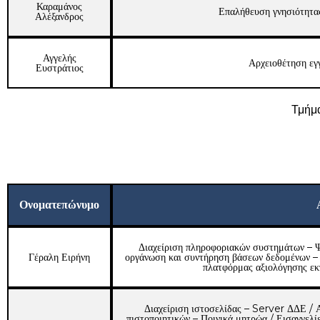
Καραμάνος
Επαλήθευση γνησιότητας
Αλέξανδρος
Αγγελής
Αρχειοθέτηση ε
Ευστράτιος
Τμήμ
Ονοματεπώνυμο
Διαχείριση πληροφοριακών συστημάτων – Ψ
Γέραλη Ειρήνη
οργάνωση και συντήρηση βάσεων δεδομένων – Σ
πλατφόρμας αξιολόγησης ε
Διαχείριση ιστοσελίδας – Server ΔΔΕ / 
πιστοποιητικών – Ποινικά μητρώα / Εισαγγελί