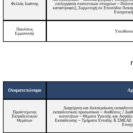
Φελλάς Ιωάννης
επεξεργασία στατιστικών στοιχείων – Πολιτ
καταστροφές), Συμμετοχή σε Επεισόδιο-Άσκ
Ενισχυτικ
Παυλάτος
Υπεύθυνο
Εμμανουήλ
Π
Ονοματεπώνυμο
Αρ
Διαχείριση και διεκπεραίωση εκπαιδευ
Προϊστέμενος
εκπαιδευτικού προσωπικού – Αναθέσεις / Δια
Εκπαιδευτικών
κοινοτήτων – Θέματα Υγιεινής και Ασφάλ
Θεμάτων
Εκπαίδευσης – Τμήματα Ένταξης & ΣΜΕΑΕ –
Ενισχ