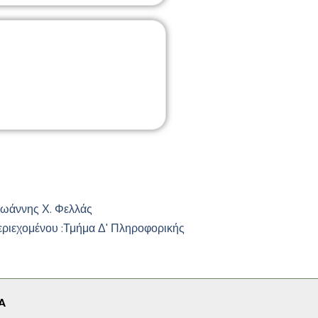
Ιωάννης Χ. Φελλάς
εριεχομένου :
Τμήμα Δ' Πληροφορικής
A