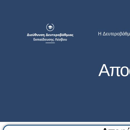
Μετάβαση
στο
περιεχόμενο
Η Δευτεροβάθμ
Απο