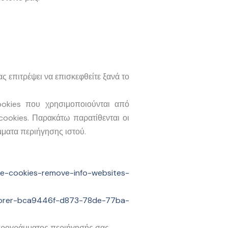
ς επιτρέψει να επισκεφθείτε ξανά το
ookies που χρησιμοποιούνται από
cookies. Παρακάτω παρατίθενται οι
μματα περιήγησης ιστού.
ete-cookies-remove-info-websites-
xplorer-bca9446f-d873-78de-77ba-
 προγράμματος περιήγησής σας.