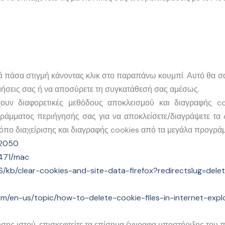
νά πάσα στιγμή κάνοντας κλικ στο παραπάνω κουμπί. Αυτό θα σα
τιμήσεις σας ή να αποσύρετε τη συγκατάθεσή σας αμέσως.
ουν διαφορετικές μεθόδους αποκλεισμού και διαγραφής c
γράμματος περιήγησής σας για να αποκλείσετε/διαγράψετε τα 
ρόπο διαχείρισης και διαγραφής cookies από τα μεγάλα προγρά
32050
1471/mac
-US/kb/clear-cookies-and-site-data-firefox?redirectslug=del
com/en-us/topic/how-to-delete-cookie-files-in-internet-e
ης ιστού, επισκεφτείτε τα επίσημα έγγραφα υποστήριξης του