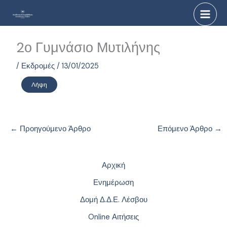
Μετάβαση
στο
περιεχόμενο
2ο Γυμνάσιο Μυτιλήνης
/
Εκδρομές
/
13/01/2025
Λήψη
←
Προηγούμενο Άρθρο
Επόμενο Άρθρο
→
Αρχική
Ενημέρωση
Δομή Δ.Δ.Ε. Λέσβου
Online Αιτήσεις