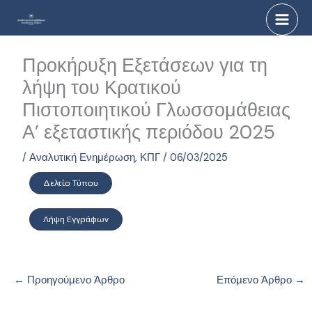
Μετάβαση
στο
περιεχόμενο
Προκήρυξη Εξετάσεων για τη
λήψη του Κρατικού
Πιστοποιητικού Γλωσσομάθειας
Α’ εξεταστικής περιόδου 2025
/
Αναλυτική Ενημέρωση
,
ΚΠΓ
/
06/03/2025
Δελτίο Τύπου
Λήψη Εγγράφων
←
Προηγούμενο Άρθρο
Επόμενο Άρθρο
→