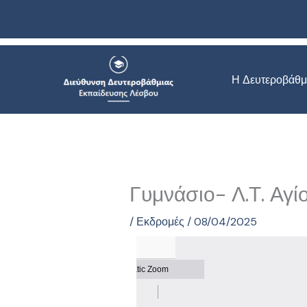
Μετάβαση
στο
περιεχόμενο
Η Δευτεροβάθμ
Γυμνάσιο- Λ.Τ. Αγί
/
Εκδρομές
/
08/04/2025