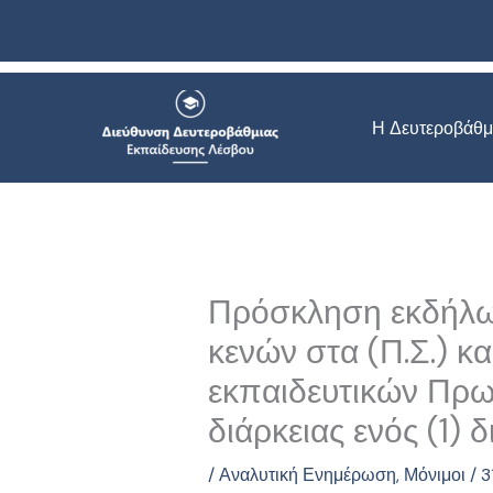
Μετάβαση
στο
περιεχόμενο
Η Δευτεροβάθμ
Πρόσκληση εκδήλωσ
κενών στα (Π.Σ.) κ
εκπαιδευτικών Πρω
διάρκειας ενός (1)
/
Αναλυτική Ενημέρωση
,
Μόνιμοι
/
3