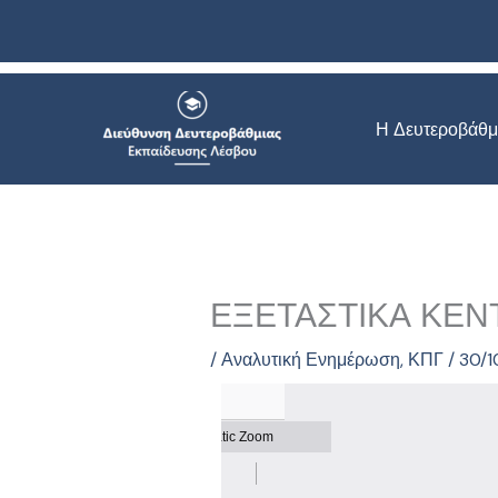
Μετάβαση
στο
περιεχόμενο
Η Δευτεροβάθμ
ΕΞΕΤΑΣΤΙΚΑ ΚΕΝΤ
/
Αναλυτική Ενημέρωση
,
ΚΠΓ
/
30/1