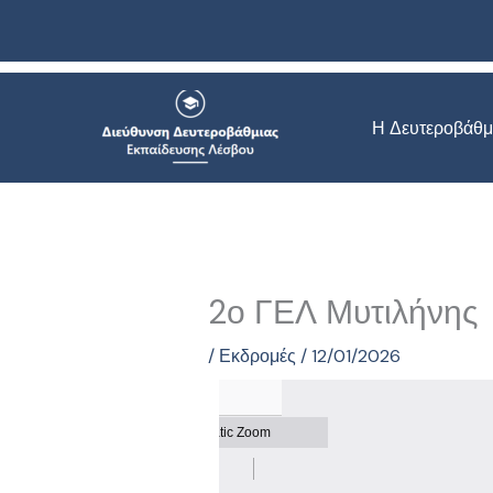
Μετάβαση
στο
περιεχόμενο
Η Δευτεροβάθμ
2ο ΓΕΛ Μυτιλήνης
/
Εκδρομές
/
12/01/2026