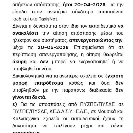
αιτήσεων απόσπασης,
ήτοι 20-04-2026
. Για την
είσοδο στον ανωτέρω σύνδεσμο απαιτούνται
κωδικοί στο TaxisNet.
Δίνεται η δυνατότητα στον
ίδιο
τον εκπαιδευτικό
να
ανακαλέσει
την αίτηση απόσπασης μέσω του
ηλεκτρονικού συστήματος,
απενεργοποιώντας την
,
μέχρι τις
20-05-2026
. Επισημαίνεται ότι σε
περίπτωση απενεργοποίησης, η αίτηση θεωρείται
άκυρη
και
δεν
μπορεί να ενεργοποιηθεί ή να
υποβληθεί εκ νέου.
Δικαιολογητικά για τα ανωτέρω σχολεία
σε έγχαρτη
μορφή
,
εκπρόθεσμα
καθώς και όσα
δεν
υποβληθούν με την παραπάνω διαδικασία
δεν
γίνονται δεκτά
.
ε)
Για τις αποσπάσεις από ΠΥΣΠΕ/ΠΥΣΔΕ σε
ΠΥΣΠΕ/ΠΥΣΔΕ, ΚΕ.Δ.Α.Σ.Υ.-Ε.Α.Ε., σε Μουσικά και
Καλλιτεχνικά Σχολεία οι εκπαιδευτικοί έχουν τη
δυνατότητα να επιλέγουν μέχρι και
πέντε
προτιμήσεις
.