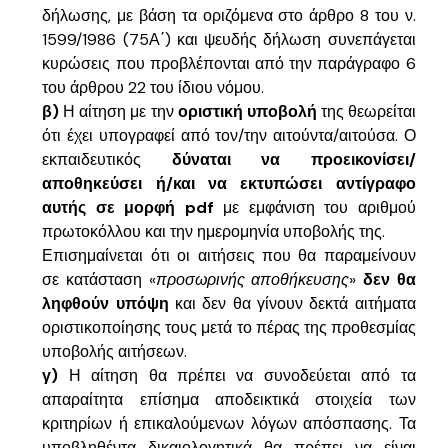
δήλωσης, με βάση τα οριζόμενα στο άρθρο 8 του ν.
1599/1986 (75Α΄) και ψευδής δήλωση συνεπάγεται
κυρώσεις που προβλέπονται από την παράγραφο 6
του άρθρου 22 του ίδιου νόμου.
β)
Η αίτηση με την
οριστική υποβολή
της θεωρείται
ότι έχει υπογραφεί από τον/την αιτούντα/αιτούσα. Ο
εκπαιδευτικός
δύναται να προεικονίσει/
αποθηκεύσει ή/και να εκτυπώσει αντίγραφο
αυτής σε μορφή pdf
με εμφάνιση του αριθμού
πρωτοκόλλου και την ημερομηνία υποβολής της.
Επισημαίνεται ότι οι αιτήσεις που θα παραμείνουν
σε κατάσταση «
προσωρινής αποθήκευσης
»
δεν θα
ληφθούν υπόψη
και δεν θα γίνουν δεκτά αιτήματα
οριστικοποίησης τους μετά το πέρας της προθεσμίας
υποβολής αιτήσεων.
γ)
Η αίτηση θα πρέπει να συνοδεύεται από τα
απαραίτητα επίσημα αποδεικτικά στοιχεία των
κριτηρίων ή επικαλούμενων λόγων απόσπασης. Τα
υποβληθέντα δικαιολογητικά θα πρέπει να είναι