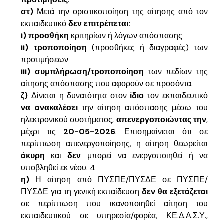
στ)
Μετά την οριστικοποίηση της αίτησης από τον
εκπαιδευτικό
δεν επιτρέπεται:
i) προσθήκη
κριτηρίων ή λόγων απόσπασης
ii) τροποποίηση
(προσθήκες ή διαγραφές) των
προτιμήσεων
iii) συμπλήρωση/τροποποίηση
των πεδίων της
αίτησης απόσπασης που αφορούν σε προσόντα.
ζ)
Δίνεται η δυνατότητα στον
ίδιο
τον εκπαιδευτικό
να ανακαλέσει
την αίτηση απόσπασης μέσω του
ηλεκτρονικού συστήματος,
απενεργοποιώντας την
,
μέχρι τις
20-05-2026
. Επισημαίνεται ότι σε
περίπτωση απενεργοποίησης, η αίτηση θεωρείται
άκυρη
και
δεν
μπορεί να ενεργοποιηθεί ή να
υποβληθεί εκ νέου. 4
η)
Η αίτηση από ΠΥΣΠΕ/ΠΥΣΔΕ σε ΠΥΣΠΕ/
ΠΥΣΔΕ για τη γενική εκπαίδευση
δεν θα εξετάζεται
σε περίπτωση που ικανοποιηθεί αίτηση του
εκπαιδευτικού σε υπηρεσία/φορέα, ΚΕ.Δ.Α.Σ.Υ.,