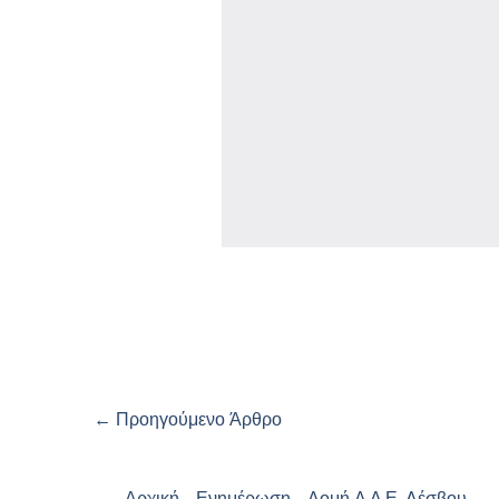
←
Προηγούμενο Άρθρο
Αρχική
Ενημέρωση
Δομή Δ.Δ.Ε. Λέσβου