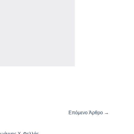
Επόμενο Άρθρο
→
Ιωάννης Χ. Φελλάς