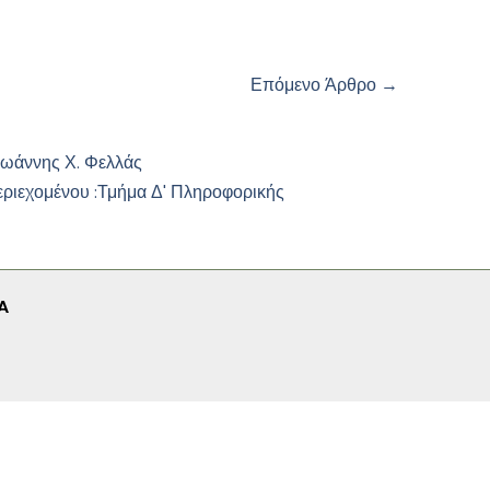
Επόμενο Άρθρο
→
Ιωάννης Χ. Φελλάς
εριεχομένου :
Τμήμα Δ' Πληροφορικής
A