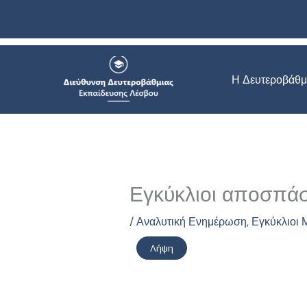
Μετάβαση
στο
περιεχόμενο
Η Δευτεροβάθμ
Εγκύκλιοι αποσπάσ
/
Αναλυτική Ενημέρωση
,
Εγκύκλιοι
Λήψη