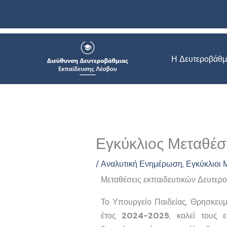
Μετάβαση
στο
περιεχόμενο
Η Δευτεροβάθμ
Εγκύκλιος Μεταθέσ
/
Αναλυτική Ενημέρωση
,
Εγκύκλιοι
Μεταθέσεις εκπαιδευτικών Δευτερ
Το Υπουργείο Παιδείας, Θρησκευμά
έτος
2024-2025
, καλεί τους 