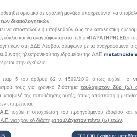
οθετηθεί οριστικά σε σχολική μονάδα υποχρεούνται να υποβάλο
των δικαιολογητικών
έπει να αποσταλούν ή υποβληθούν έως την καταληκτική ημερομ
εγκύκλιο και να αναγράφονται στο πεδίο
«ΠΑΡΑΤΗΡΗΣΕΙΣ»
της
λογητικών στη ΔΔΕ Λέσβου, σύμφωνα με τα αναγραφόμενα της 
διεύθυνσης ηλεκτρονικού ταχυδρομείου της ΔΔΕ
metathdidel
έρεται στην εγκύκλιο.
ην παρ. 5 του άρθρου 62 ν. 4589/2019, όπως ισχύει, οι
ν
ρισμού τους για χρονικό διάστημα
τουλάχιστον δύο (2) 
 μεταβολή της τοποθέτησης αυτής, όπως απόσπαση ή μετάθεση,
εν επιτρέπεται.
.Α.Ε
.
ισχύει η υποχρέωση του προηγούμενου εδαφίου και, ε
.Α.Ε. για χρονικό διάστημα
τουλάχιστον
πέντε (5) ετών
.
025
ΕΕΠ-ΕΒΠ_Εγκύκλιος-μεταθέσ