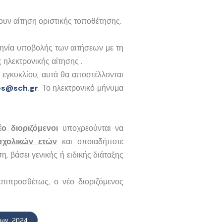
υν αίτηση οριστικής τοποθέτησης.
ηνία υποβολής των αιτήσεων με τη
 ηλεκτρονικής αίτησης .
εγκυκλίου, αυτά θα αποστέλλονται
es
@
sch
.
gr
. Το ηλεκτρονικό μήνυμα
έο διοριζόμενοι
υποχρεούνται να
σχολικών ετών
και οποιαδήποτε
 βάσει γενικής ή ειδικής διάταξης
πιπροσθέτως, ο νέο διοριζόμενος
εων_2024