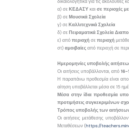
δικαιολογητικά για τις ακόλουθες κ
α) σε
ΚΕΔΑΣΥ
και
σε περιοχές μ
β) σε
Μουσικά Σχολεία
γ) σε
Καλλιτεχνικά Σχολεία
δ) σε
Πειραματικά Σχολεία Διαπο
ε) από
περιοχή
σε
περιοχή
μετάθε
στ)
αμοιβαίες
από περιοχή σε περι
Ημερομηνίες υποβολής αιτήσεω
Οι αιτήσεις υποβάλλονται, από
16-
Η παραπάνω προθεσμία είναι αποκλ
αίτηση υποβάλλεται μέσα σε 15 ημ
Μέσα στην ίδια προθεσμία υποβ
προτιμήσεις συγκεκριμένων σχο
Τρόπος υποβολής των αιτήσεω
Οι αιτήσεις μετάθεσης υποβάλλο
Μεταθέσεων (
https://teachers.min