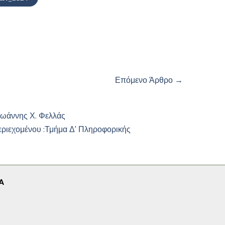
Επόμενο Άρθρο
→
Ιωάννης Χ. Φελλάς
εριεχομένου :
Τμήμα Δ' Πληροφορικής
A