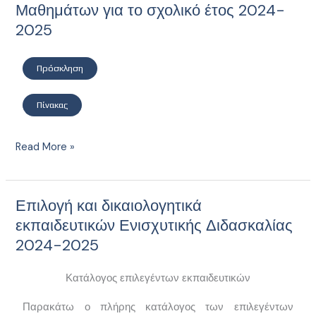
Μαθημάτων για το σχολικό έτος 2024-
υποψήφιων
2025
διδασκόντων
στην
Ενισχυτική
Πρόσκληση
Διδασκαλία
Ειδικών
Πίνακας
Μαθημάτων
για
Read More »
το
σχολικό
έτος
Επιλογή και δικαιολογητικά
2024-
Επιλογή
2025
και
εκπαιδευτικών Ενισχυτικής Διδασκαλίας
δικαιολογητικά
2024-2025
εκπαιδευτικών
Ενισχυτικής
Κατάλογος επιλεγέντων εκπαιδευτικών
Διδασκαλίας
2024-
Παρακάτω ο πλήρης κατάλογος των επιλεγέντων