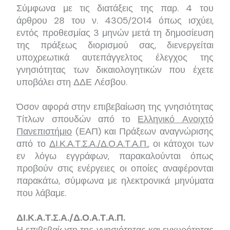
Σύμφωνα με τις διατάξεις της παρ. 4 του
άρθρου 28 του ν. 4305/2014 όπως ισχύει,
εντός προθεσμίας 3 μηνών μετά τη δημοσίευση
της πράξεως διορισμού σας, διενεργείται
υποχρεωτικά αυτεπάγγελτος έλεγχος της
γνησιότητας των δικαιολογητικών που έχετε
υποβάλει στη ΔΔΕ Λέσβου.
Όσον αφορά στην επιβεβαίωση της γνησιότητας
Τίτλων σπουδών από το
Ελληνικό Ανοιχτό
Πανεπιστήμιο
(ΕΑΠ) και Πράξεων αναγνώρισης
από το
ΔΙ.Κ.Α.Τ.Σ.Α./Δ.Ο.Α.Τ.Α.Π.
, οι κάτοχοι των
εν λόγω εγγράφων, παρακαλούνται όπως
προβούν στις ενέργειες οι οποίες αναφέρονται
παρακάτω, σύμφωνα με ηλεκτρονικά μηνύματα
που λάβαμε.
ΔΙ.Κ.Α.Τ.Σ.Α./Δ.Ο.Α.Τ.Α.Π.
Η επιβεβαίωση της γνησιότητας και εγκυρότητας