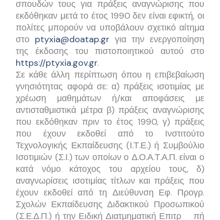
σπουδών τους για πράξεις αναγνώρισης που
εκδόθηκαν μετά το έτος 1990 δεν είναι εφικτή, οι
πολίτες μπορούν να υποβάλουν σχετικό αίτημα
στο
ptyxia@doatap.gr
για την ενεργοποίηση
της έκδοσης του πιστοποιητικού αυτού στο
https://ptyxia.gov.gr
.
Σε κάθε άλλη περίπτωση όπου η επιβεβαίωση
γνησιότητας αφορά σε: α) πράξεις ισοτιμίας με
χρέωση μαθημάτων ή/και αποφάσεις με
αντισταθμιστικά μέτρα β) πράξεις αναγνώρισης
που εκδόθηκαν πριν το έτος 1990, γ) πράξεις
που έχουν εκδοθεί από το Ινστιτούτο
Τεχνολογικής Εκπαίδευσης (Ι.Τ.Ε.) ή Συμβούλιο
Ισοτιμιών (Σ.Ι.) των οποίων ο Δ.Ο.Α.Τ.Α.Π. είναι ο
κατά νόμο κάτοχος του αρχείου τους, δ)
αναγνωρίσεις ισοτιμίας τίτλων και πράξεις που
έχουν εκδοθεί από τη Διεύθυνση Εφ. Προγρ.
Σχολών Εκπαίδευσης Διδακτικού Προσωπικού
(Σ.Ε.Δ.Π.) ή την Ειδική Διατμηματική Επιτρ πή