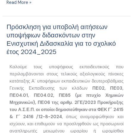
Θρησκευμάτων
Read More »
και
Αθλητισμού
με
Πρόσκληση για υποβολή αιτήσεων
Πρόσκληση
θέμα:
για
υποψήφιων διδασκόντων στην
“Πρόσκληση
υποβολή
Ενισχυτική Διδασκαλία για το σχολικό
για
αιτήσεων
έτος 2024_2025
υποβολή
υποψήφιων
αιτήσεων
διδασκόντων
υποψήφιων
Καλούμε τους υποψήφιους εκπαιδευτικούς που
στην
διδασκόντων
περιλαμβάνονται στους τελικούς αξιολογικούς πίνακες
Ενισχυτική
στην
κατάταξης Α΄ υποψήφιων εκπαιδευτικών δευτεροβάθμιας
Διδασκαλία
Ενισχυτική
Γενικής Εκπαίδευσης των κλάδων
ΠΕ02, ΠΕ03,
για
Διδασκαλία
ΠΕ04.01, ΠΕ04.02, ΠΕ85 (με πτυχίο Χημικών
το
για
Μηχανικών), ΠΕ06 της αριθμ. 2ΓΕ/2023 Προκήρυξης
σχολικό
το
του Α.Σ.Ε.Π. οι οποίοι δημοσιεύθηκαν στα ΦΕΚ Γ΄ 2415
έτος
σχολικό
& Γ΄ 2416 /12-8-2024
, όπως αναμορφώθηκαν και
2024_2025
έτος
ισχύουν, και επιθυμούν να προσληφθούν ως προσωρινοί
2024-
αναπληρωτές μειωμένου ωραρίου ή ωρομίσθιοι