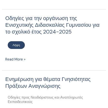
Οδηγίες για την οργάνωση της
Οδηγίες
για
Ενισχυτικής Διδασκαλίας Γυμνασίου για
την
το σχολικό έτος 2024-2025
οργάνωση
της
Λήψη
Ενισχυτικής
Διδασκαλίας
Γυμνασίου
Read More »
για
το
σχολικό
Ενημέρωση για θέματα Γνησιότητας
Ενημέρωση
έτος
για
Πράξεων Αναγνώρισης
2024-
θέματα
2025
Γνησιότητας
Οδηγίες προς Νεοδιόριστους και Αναπληρωτές
Πράξεων
Εκπαιδευτικούς
Αναγνώρισης