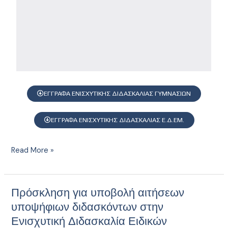
ΕΔΕΜ
για
το
σχολικό
έτος
2025_2026
ΕΓΓΡΑΦΑ ΕΝΙΣΧΥΤΙΚΗΣ ΔΙΔΑΣΚΑΛΙΑΣ ΓΥΜΝΑΣΙΩΝ
ΕΓΓΡΑΦΑ ΕΝΙΣΧΥΤΙΚΗΣ ΔΙΔΑΣΚΑΛΙΑΣ Ε.Δ.ΕΜ.
Read More »
Πρόσκληση για υποβολή αιτήσεων
Πρόσκληση
για
υποψήφιων διδασκόντων στην
υποβολή
Ενισχυτική Διδασκαλία Ειδικών
αιτήσεων