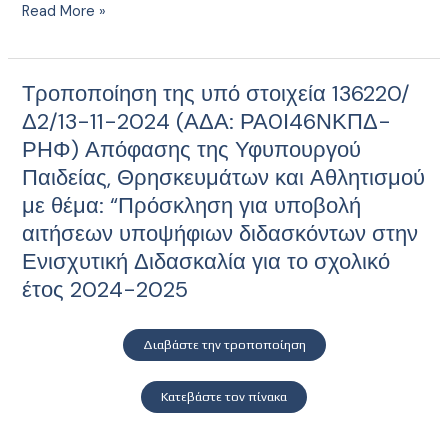
Read More »
Τροποποίηση της υπό στοιχεία 136220/
Τροποποίηση
της
Δ2/13-11-2024 (ΑΔΑ: ΡΑ0Ι46ΝΚΠΔ-
υπό
ΡΗΦ) Απόφασης της Υφυπουργού
στοιχεία
Παιδείας, Θρησκευμάτων και Αθλητισμού
136220/
με θέμα: “Πρόσκληση για υποβολή
Δ2/13-
αιτήσεων υποψήφιων διδασκόντων στην
11-
Ενισχυτική Διδασκαλία για το σχολικό
2024
(ΑΔΑ:
έτος 2024-2025
ΡΑ0Ι46ΝΚΠΔ-
ΡΗΦ)
Διαβάστε την τροποποίηση
Απόφασης
της
Κατεβάστε τον πίνακα
Υφυπουργού
Παιδείας,