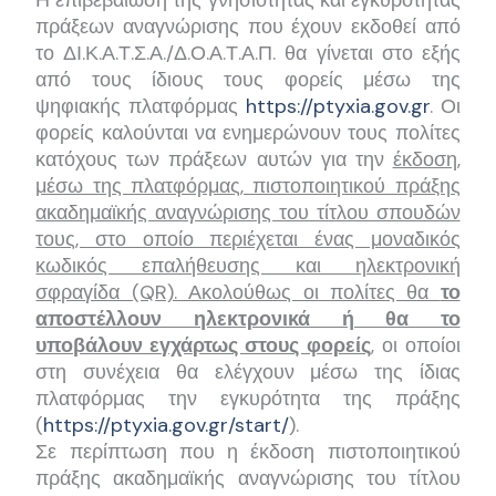
πράξεων αναγνώρισης που έχουν εκδοθεί από
το ΔΙ.Κ.Α.Τ.Σ.Α./Δ.Ο.Α.Τ.Α.Π. θα γίνεται στο εξής
από τους ίδιους τους φορείς μέσω της
ψηφιακής πλατφόρμας
https://ptyxia.gov.gr
. Οι
φορείς καλούνται να ενημερώνουν τους πολίτες
κατόχους των πράξεων αυτών για την
έκδοση,
μέσω της πλατφόρμας, πιστοποιητικού πράξης
ακαδημαϊκής αναγνώρισης του τίτλου σπουδών
τους, στο οποίο περιέχεται ένας μοναδικός
κωδικός επαλήθευσης και ηλεκτρονική
σφραγίδα (QR). Ακολούθως οι πολίτες θα
το
αποστέλλουν ηλεκτρονικά ή θα το
υποβάλουν εγχάρτως στους φορείς
,
οι οποίοι
στη συνέχεια θα ελέγχουν μέσω της ίδιας
πλατφόρμας την εγκυρότητα της πράξης
(
https://ptyxia.gov.gr/start/
).
Σε περίπτωση που η έκδοση πιστοποιητικού
πράξης ακαδημαϊκής αναγνώρισης του τίτλου