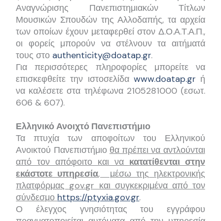
Αναγνώρισης Πανεπιστημιακών Τίτλων
Μουσικών Σπουδών της Αλλοδαπής, τα αρχεία
των οποίων έχουν μεταφερθεί στον Δ.Ο.Α.Τ.Α.Π.,
οι φορείς μπορούν να στέλνουν τα αιτήματά
τους στο
authenticity@doatap.gr
.
Για περισσότερες πληροφορίες μπορείτε να
επισκεφθείτε την ιστοσελίδα
www.doatap.gr
ή
να καλέσετε στα τηλέφωνα 2105281000 (εσωτ.
606 & 607).
Ελληνικό Ανοιχτό Πανεπιστήμιο
Τα πτυχία των αποφοίτων του Ελληνικού
Ανοικτού Πανεπιστήμιο
θα πρέπει να αντλούνται
από τον απόφοιτο και να
κατατίθενται στην
εκάστοτε υπηρεσία
, μέσω της ηλεκτρονικής
πλατφόρμας
gov.
gr και συγκεκριμένα από τον
σύνδεσμο
https://ptyxia.gov.gr
.
Ο έλεγχος γνησιότητας του εγγράφου
πραγματοποιείται αυτόματα από την υπηρεσία