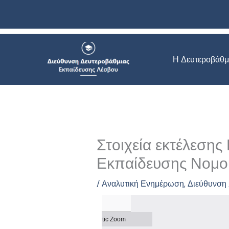
Μετάβαση
στο
περιεχόμενο
Η Δευτεροβάθμ
Στοιχεία εκτέλεση
Εκπαίδευσης Νομού
/
Αναλυτική Ενημέρωση
,
Διεύθυνση