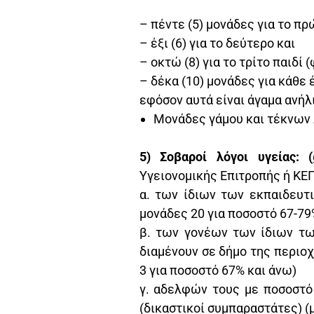
– πέντε (5) μονάδες για το πρ
– έξι (6) για το δεύτερο και
– οκτώ (8) για το τρίτο παιδί 
– δέκα (10) μονάδες για κάθε 
εφόσον αυτά είναι άγαμα ανήλ
Μονάδες γάμου και τέκνων 
5) Σοβαροί λόγοι υγείας: (
Υγειονομικής Επιτροπής ή ΚΕ
α. των ίδιων των εκπαιδευτ
μονάδες 20 για ποσοστό 67-79
β. των γονέων των ίδιων των
διαμένουν σε δήμο της περιοχ
3 για ποσοστό 67% και άνω)
γ. αδελφών τους με ποσοστό
(δικαστικοί συμπαραστάτες) (