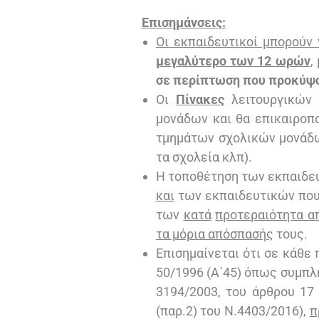
Επισημάνσεις:
Οι εκπαιδευτικοί μπορού
μεγαλύτερο των 12 ωρών
,
σε περίπτωση που προκύψο
Οι
Πίνακες
λειτουργικών 
μονάδων και θα επικαιροπο
τμημάτων σχολικών μονάδω
τα σχολεία κλπ).
Η τοποθέτηση των εκπαιδευ
και
των εκπαιδευτικών που
των
κατά
προτεραιότητα α
τα μόρια απόσπασής
τους.
Επισημαίνεται ότι σε κάθε
50/1996 (Α΄45) όπως συμπλη
3194/2003, του άρθρου 17 
(παρ.2) του Ν.4403/2016),
π