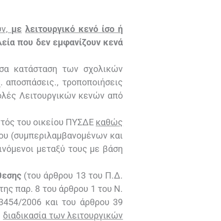
υν,
με
λειτουργικό κενό ίσο ή
λεία που δεν εμφανίζουν κενά
σα κατάσταση των σχολικών
. αποσπάσεις., τροποποιήσεις
ολές Λειτουργικών κενών από
ντός του οικείου ΠΥΣΔΕ
καθώς
ου (συμπεριλαμβανομένων και
ρινόμενοι μεταξύ τους με βάση
άθεσης
(του άρθρου 13 του Π.Δ.
ης παρ. 8 του άρθρου 1 του Ν.
.3454/2006 και του άρθρου 39
η
διαδικασία των λειτουργικών