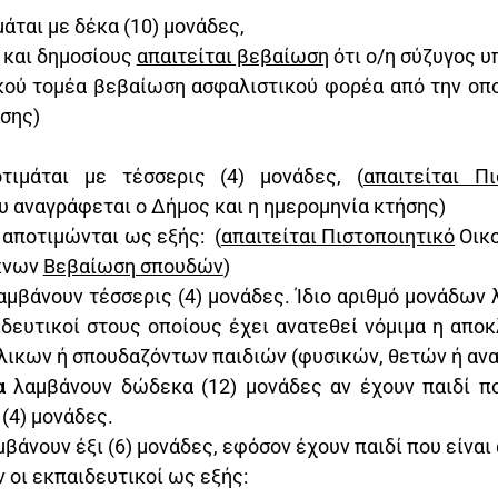
άται με δέκα (10) μονάδες,
 και δημοσίους
απαιτείται βεβαίωση
ότι ο/η σύζυγος υ
κού τομέα βεβαίωση ασφαλιστικού φορέα από την οπο
σης)
τιμάται με τέσσερις (4) μονάδες, (
απαιτείται Πι
υ αναγράφεται ο Δήμος και η ημερομηνία κτήσης)
υ αποτιμώνται ως εξής: (
απαιτείται Πιστοποιητικό
Οικο
κνων
Βεβαίωση σπουδών
)
λαμβάνουν τέσσερις (4) μονάδες. Ίδιο αριθμό μονάδων 
δευτικοί στους οποίους έχει ανατεθεί νόμιμα η αποκ
λικων ή σπουδαζόντων παιδιών (φυσικών, θετών ή αν
ία
λαμβάνουν δώδεκα (12) μονάδες αν έχουν παιδί πο
(4) μονάδες.
βάνουν έξι (6) μονάδες, εφόσον έχουν παιδί που είναι
 οι εκπαιδευτικοί ως εξής: