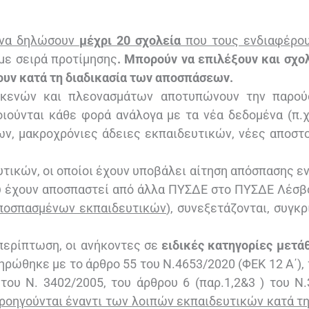
ν να δηλώσουν
μέχρι 20 σχολεία
που τους ενδιαφέρο
 με σειρά προτίμησης
. Μπορούν να επιλέξουν και σχο
υν κατά τη διαδικασία των αποσπάσεων.
κενών και πλεονασμάτων αποτυπώνουν την παρού
ιούνται κάθε φορά ανάλογα με τα νέα δεδομένα (π.χ
ν, μακροχρόνιες άδειες εκπαιδευτικών, νέες αποστ
τικών, οι οποίοι έχουν υποβάλει αίτηση απόσπασης ε
 έχουν αποσπαστεί από άλλα ΠΥΣΔΕ στο ΠΥΣΔΕ Λέσβ
ποσπασμένων εκπαιδευτικών
), συνεξετάζονται, συγκ
 περίπτωση, οι ανήκοντες σε
ειδικές κατηγορίες μετ
ρώθηκε με το άρθρο 55 του Ν.4653/2020 (ΦΕΚ 12 Α΄), τ
του Ν. 3402/2005, του άρθρου 6 (παρ.1,2&3 ) του Ν
ροηγούνται έναντι των λοιπών εκπαιδευτικών κατά τ