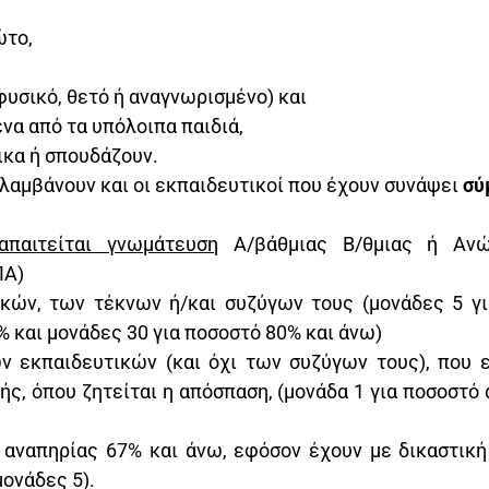
ώτο,
(φυσικό, θετό ή αναγνωρισμένο) και
ένα από τα υπόλοιπα παιδιά,
ικα ή σπουδάζουν.
λαμβάνουν και οι εκπαιδευτικοί που έχουν συνάψει
σύ
απαιτείται γνωμάτευση
Α/βάθμιας Β/θμιας ή Ανώ
ΠΑ)
ικών, των τέκνων ή/και συζύγων τους (μονάδες 5 γι
% και μονάδες 30 για ποσοστό 80% και άνω)
 εκπαιδευτικών (και όχι των συζύγων τους), που ε
ής, όπου ζητείται η απόσπαση, (μονάδα 1 για ποσοστό
 αναπηρίας 67% και άνω, εφόσον έχουν με δικαστική
μονάδες 5).