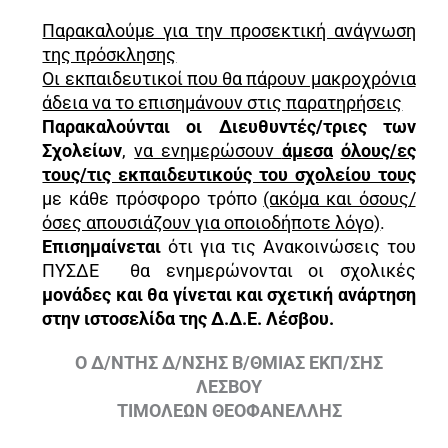
Παρακαλούμε για την προσεκτική ανάγνωση
της πρόσκλησης
Οι εκπαιδευτικοί που θα πάρουν μακροχρόνια
άδεια να το επισημάνουν στις παρατηρήσεις
Παρακαλούνται οι Διευθυντές/τριες των
Σχολείων
,
να ενημερώσουν
άμεσα
όλους/ες
τους/τις εκπαιδευτικούς του σχολείου τους
με κάθε πρόσφορο τρόπο
(ακόμα και όσους/
όσες απουσιάζουν για οποιοδήποτε λόγο)
.
Επισημαίνεται
ότι για τις Ανακοινώσεις του
ΠΥΣΔΕ θα ενημερώνονται οι σχολικές
μονάδες και θα γίνεται και σχετική ανάρτηση
στην ιστοσελίδα της Δ.Δ.Ε. Λέσβου.
Ο Δ/ΝΤΗΣ Δ/ΝΣΗΣ Β/ΘΜΙΑΣ ΕΚΠ/ΣΗΣ
ΛΕΣΒΟΥ
ΤΙΜΟΛΕΩΝ ΘΕΟΦΑΝΕΛΛΗΣ