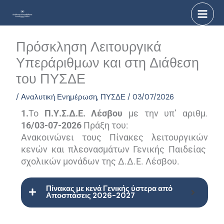
Μετάβαση
στο
περιεχόμενο
Πρόσκληση Λειτουργικά
Υπεράριθμων και στη Διάθεση
του ΠΥΣΔΕ
/
Αναλυτική Ενημέρωση
,
ΠΥΣΔΕ
/
03/07/2026
1.
Το
Π.Υ.Σ.Δ.Ε. Λέσβου
με την υπ’ αριθμ
.
16/0
3-07
-2026
Πράξη του:
Ανακοινώνει τους Πίνακες λειτουργικών
κενών και πλεονασμάτων Γενικής Παιδείας
σχολικών μονάδων της Δ.Δ.Ε. Λέσβου.
Πίνακας με κενά Γενικής ύστερα από
Αποσπάσεις 2026-2027