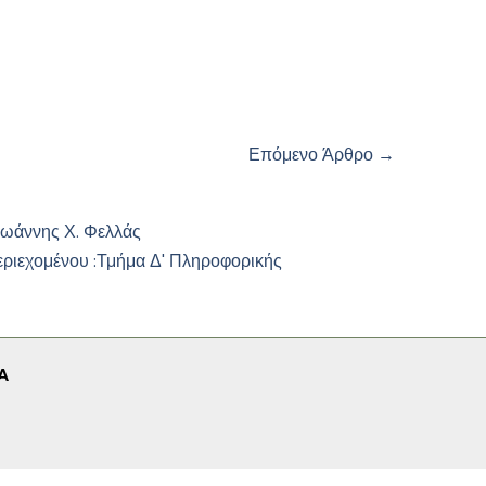
Επόμενο Άρθρο
→
Ιωάννης Χ. Φελλάς
εριεχομένου :
Τμήμα Δ' Πληροφορικής
A