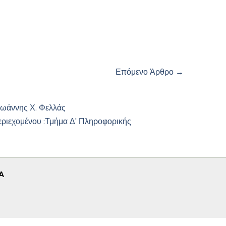
Επόμενο Άρθρο
→
Ιωάννης Χ. Φελλάς
εριεχομένου :
Τμήμα Δ' Πληροφορικής
A