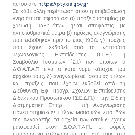
αυτού στο
https://ptyxia.gov.gr
.
Σε κάθε άλλη περίπτωση όπου η επιβεβαίωση
γνησιότητας αφορά σε: α) πράξεις ισοτιμίας με
χρέωση μαθημάτων ή/και αποφάσεις με
αντισταθμιστικά μέτρα β) πράξεις αναγνώρισης
που εκδόθηκαν πριν το έτος 1990, γ) πράξεις
που έχουν εκδοθεί από το Ινστιτούτο
Τεχνολογικής Εκπαίδευσης (Ι.Τ.Ε.) ή
Συμβούλιο Ισοτιμιών (Σ.Ι.) των οποίων ο
Δ.Ο.Α.Τ.Α.Π. είναι ο κατά νόμο κάτοχος του
αρχείου τους, δ) αναγνωρίσεις ισοτιμίας τίτλων
και πράξεις που έχουν εκδοθεί από τη
Διεύθυνση Εφ. Προγρ. Σχολών Εκπαίδευσης
Διδακτικού Προσωπικού (Σ.Ε.Δ.Π.) ή την Ειδική
Διατμηματική Επιτρ πή Αναγνώρισης
Πανεπιστημιακών Τίτλων Μουσικών Σπουδών
της Αλλοδαπής, τα αρχεία των οποίων έχουν
μεταφερθεί στον Δ.Ο.Α.Τ.Α.Π., οι φορείς
μπορούν να στέλνουν τα αιτήματά τους στο