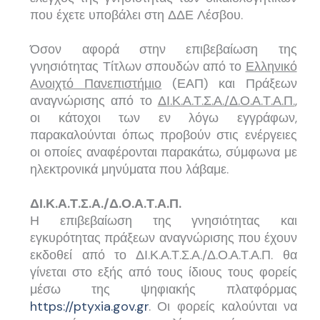
που έχετε υποβάλει στη ΔΔΕ Λέσβου.
Όσον αφορά στην επιβεβαίωση της
γνησιότητας Τίτλων σπουδών από το
Ελληνικό
Ανοιχτό Πανεπιστήμιο
(ΕΑΠ) και Πράξεων
αναγνώρισης από το
ΔΙ.Κ.Α.Τ.Σ.Α./Δ.Ο.Α.Τ.Α.Π.
,
οι κάτοχοι των εν λόγω εγγράφων,
παρακαλούνται όπως προβούν στις ενέργειες
οι οποίες αναφέρονται παρακάτω, σύμφωνα με
ηλεκτρονικά μηνύματα που λάβαμε.
ΔΙ.Κ.Α.Τ.Σ.Α./Δ.Ο.Α.Τ.Α.Π.
Η επιβεβαίωση της γνησιότητας και
εγκυρότητας πράξεων αναγνώρισης που έχουν
εκδοθεί από το ΔΙ.Κ.Α.Τ.Σ.Α./Δ.Ο.Α.Τ.Α.Π. θα
γίνεται στο εξής από τους ίδιους τους φορείς
μέσω της ψηφιακής πλατφόρμας
https://ptyxia.gov.gr
. Οι φορείς καλούνται να