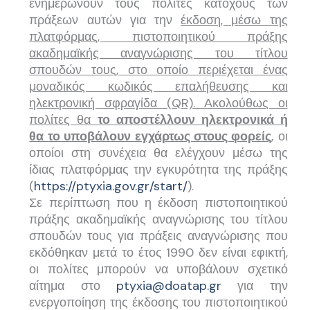
ενημερώνουν τους πολίτες κατόχους των
πράξεων αυτών για την
έκδοση, μέσω της
πλατφόρμας, πιστοποιητικού πράξης
ακαδημαϊκής αναγνώρισης του τίτλου
σπουδών τους, στο οποίο περιέχεται ένας
μοναδικός κωδικός επαλήθευσης και
ηλεκτρονική σφραγίδα (QR). Ακολούθως οι
πολίτες θα
το αποστέλλουν ηλεκτρονικά ή
θα το υποβάλουν εγχάρτως στους φορείς
,
οι
οποίοι στη συνέχεια θα ελέγχουν μέσω της
ίδιας πλατφόρμας την εγκυρότητα της πράξης
(
https://ptyxia.gov.gr/start/
).
Σε περίπτωση που η έκδοση πιστοποιητικού
πράξης ακαδημαϊκής αναγνώρισης του τίτλου
σπουδών τους για πράξεις αναγνώρισης που
εκδόθηκαν μετά το έτος 1990 δεν είναι εφικτή,
οι πολίτες μπορούν να υποβάλουν σχετικό
αίτημα στο
ptyxia@doatap.gr
για την
ενεργοποίηση της έκδοσης του πιστοποιητικού