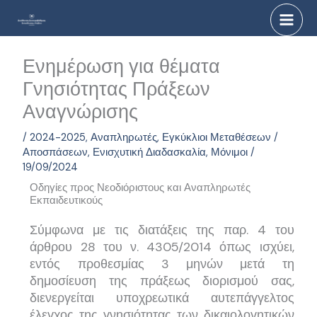
Μετάβαση
στο
περιεχόμενο
Ενημέρωση για θέματα
Γνησιότητας Πράξεων
Αναγνώρισης
/
2024-2025
,
Αναπληρωτές
,
Εγκύκλιοι Μεταθέσεων /
Αποσπάσεων
,
Ενισχυτική Διαδασκαλία
,
Μόνιμοι
/
19/09/2024
Οδηγίες προς Νεοδιόριστους και Αναπληρωτές
Εκπαιδευτικούς
Σύμφωνα με τις διατάξεις της παρ. 4 του
άρθρου 28 του ν. 4305/2014 όπως ισχύει,
εντός προθεσμίας 3 μηνών μετά τη
δημοσίευση της πράξεως διορισμού σας,
διενεργείται υποχρεωτικά αυτεπάγγελτος
έλεγχος της γνησιότητας των δικαιολογητικών