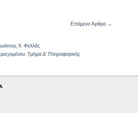
Επόμενο Άρθρο
→
Ιωάννης Χ. Φελλάς
εριεχομένου :
Τμήμα Δ' Πληροφορικής
A