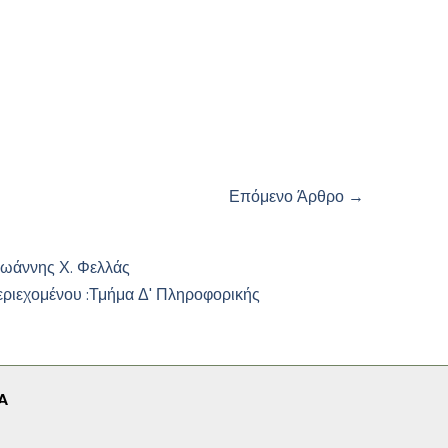
Επόμενο Άρθρο
→
Ιωάννης Χ. Φελλάς
εριεχομένου :
Τμήμα Δ' Πληροφορικής
A