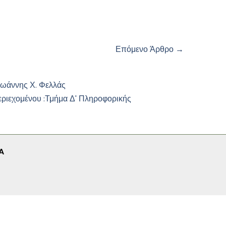
Επόμενο Άρθρο
→
Ιωάννης Χ. Φελλάς
εριεχομένου :
Τμήμα Δ' Πληροφορικής
A